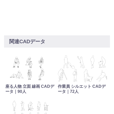
関連CADデータ
座る人物 立面 線画 CADデ
作業員 シルエット CADデ
ータ｜90人
ータ｜72人