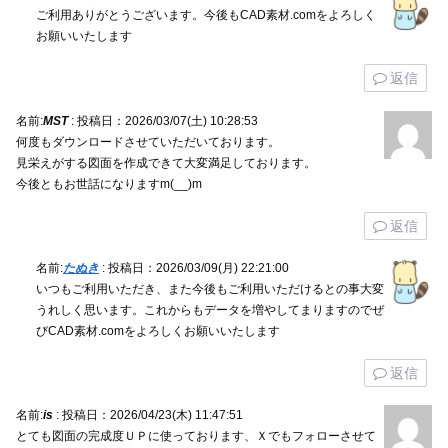
ご利用ありがとうございます。今後もCAD素材.comをよろしく
お願いいたします
返信
名前:
MST
:
投稿日：2026/03/07(土) 10:28:53
何度もダウンロードさせていただいております。
見栄えがする図面を作成できて大変満足しております。
今後ともお世話になりますm(__)m
返信
名前:
たぬき
:
投稿日：2026/03/09(月) 22:21:00
いつもご利用いただき、また今後もご利用いただけるとの事大変
うれしく思います。これからもデータを増やしてまりますのでぜ
びCAD素材.comをよろしくお願いいたします
返信
名前:
is
:
投稿日：2026/04/23(木) 11:47:51
とても図面の完成度ＵＰに使っております、Ｘでもフォローさせて