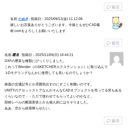
返信
名前:
たぬき
:
投稿日：2025/09/12(金) 11:12:08
嬉しいお言葉ありがとうございます。今後ともぜひCAD素
材.comをよろしくお願いいたします
返信
名前:
匿名
:
投稿日：2025/11/09(日) 16:44:21
DXFの豊富な種類にびっくりしました。
これってBlender（のSKETCHERエクステンション）に取り込んで
３Dモデリングなんかに使用しても良いものでしょうか？
路面の交通記号とか雰囲気出すのにすごく有難いのです。
UNITYのアセットストアなんかそんなCADオブジェクトを売ってる所もある
くらいなので・・ただで使わせてもらってよいのかなと。
部材レベルの断面形状とかも個人的にはそそりました。
ああ、空から鉄骨降らせたい。
返信