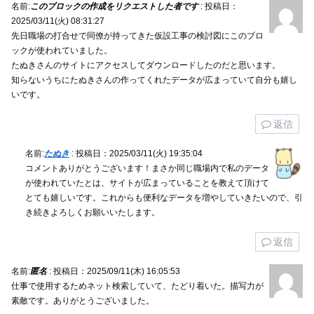
名前:
このブロックの作成をリクエストした者です
:
投稿日：
2025/03/11(火) 08:31:27
先日職場の打合せで同僚が持ってきた仮設工事の検討図にこのブロ
ックが使われていました。
たぬきさんのサイトにアクセスしてダウンロードしたのだと思います。
知らないうちにたぬきさんの作ってくれたデータが広まっていて自分も嬉し
いです。
返信
名前:
たぬき
:
投稿日：2025/03/11(火) 19:35:04
コメントありがとうございます！まさか同じ職場内で私のデータ
が使われていたとは、サイトが広まっていることを教えて頂けて
とても嬉しいです。これからも便利なデータを増やしていきたいので、引
き続きよろしくお願いいたします。
返信
名前:
匿名
:
投稿日：2025/09/11(木) 16:05:53
仕事で使用するためネット検索していて、たどり着いた。描写力が
素敵です。ありがとうございました。