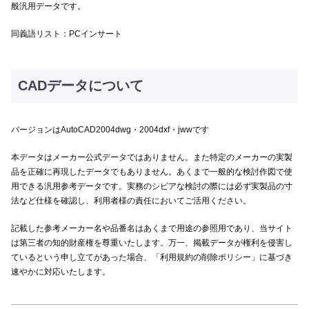
般汎用データです。
同義語リスト：PCインサート
CADデータについて
バージョンはAutoCAD2004dwg・2004dxf・jwwです
本データはメーカー公式データではありません。また特定のメーカーの実製
品を正確に再現したデータでもありません。あくまで一般的な検討作図で使
用できる汎用参考データです。実務のシビアな検討の際には必ず実製品の寸
法など仕様を確認し、利用者様の責任においてご活用ください。
記載した参考メーカー名や品番名はあくまで用途の参照用であり、当サイト
は第三者の知的財産権を尊重いたします。万一、掲載データが権利を侵害し
ているという申し立てがあった場合、「利用規約の削除ポリシー」に基づき
速やかに対応いたします。