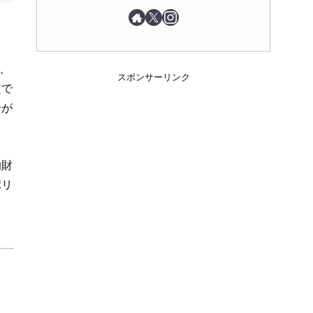
、
スポンサーリンク
定で
合が
的財
ポリ