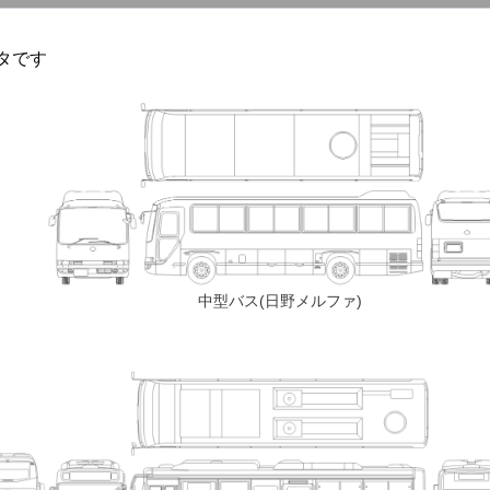
タです
中型バス(日野メルファ)