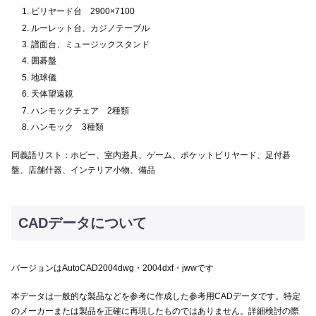
ビリヤード台 2900×7100
ルーレット台、カジノテーブル
譜面台、ミュージックスタンド
囲碁盤
地球儀
天体望遠鏡
ハンモックチェア 2種類
ハンモック 3種類
同義語リスト：ホビー、室内遊具、ゲーム、ポケットビリヤード、足付碁
盤、店舗什器、インテリア小物、備品
CADデータについて
バージョンはAutoCAD2004dwg・2004dxf・jwwです
本データは一般的な製品などを参考に作成した参考用CADデータです。特定
のメーカーまたは製品を正確に再現したものではありません。詳細検討の際