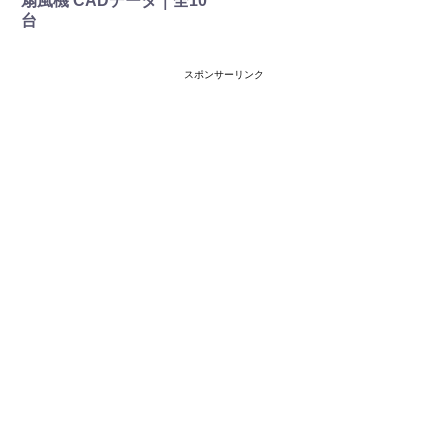
扇風機 CADデータ｜全10
台
スポンサーリンク